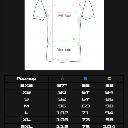
Размер
A
B
C
Футболка
Кигуру
2XS
87"
65
82
«BAN
Заяц
XS
90
67
84
Серая»
розовы
S
92
67
86
M
96
69
90
L
102
71
94
Супер мерч от
Розовый 
Отличный
любимого
XL
106
73
98
своих де
стримера!
2XL
112
75
104