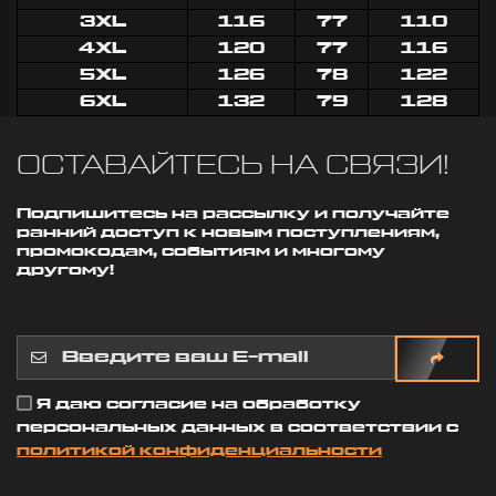
определё
Заказала в
3XL
116
77
стоит! Д
110
подарок
очень
4XL
120
77
116
молодому
понравил
человеку
5XL
126
78
122
Материал
футболку серии
приятный
6XL
132
79
128
"BAN", осталась
сделано 
очень довольна!
веру.
Качество ткани
ОСТАВАЙТЕСЬ НА СВЯЗИ!
замечательное:
Гедеоно
плотная,
Тимофе
приятная на
20 февра
Подпишитесь на рассылку и получайте
ощупь, принт
2026 00:4
ранний доступ к новым поступлениям,
яркий и
промокодам, событиям и многому
аккуратный.
другому!
Видно, что
сделано
действительно
качественно.
Доставка очень
быстрая, заказ
приехал на
Я даю согласие на обработку
несколько...
персональных данных в соответствии с
Дусаева
политикой конфиденциальности
Карина
8 марта 2026