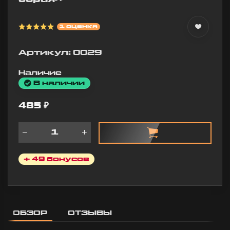
определё
Заказала в
стоит! Д
подарок
очень
молодому
1 оценка
понравил
человеку
Материал
футболку серии
приятный
"BAN", осталась
Артикул:
0029
сделано 
очень довольна!
веру.
Качество ткани
Наличие
замечательное:
Гедеоно
В наличии
плотная,
Тимофе
приятная на
20 февра
ощупь, принт
485
₽
2026 00:4
яркий и
аккуратный.
Видно, что
сделано
действительно
качественно.
+ 49 бонусов
Доставка очень
быстрая, заказ
приехал на
несколько...
Дусаева
ОБЗОР
ОТЗЫВЫ
Карина
8 марта 2026