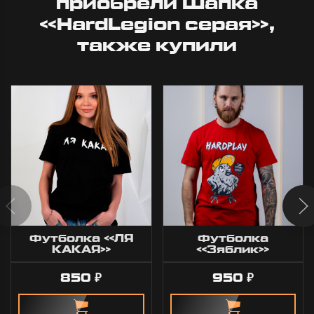
приобрели Шапка
«HardLegion серая»,
также купили
Футболка «ЛЯ
Футболка
КАКАЯ»
«Зяблик»
850
950
₽
₽