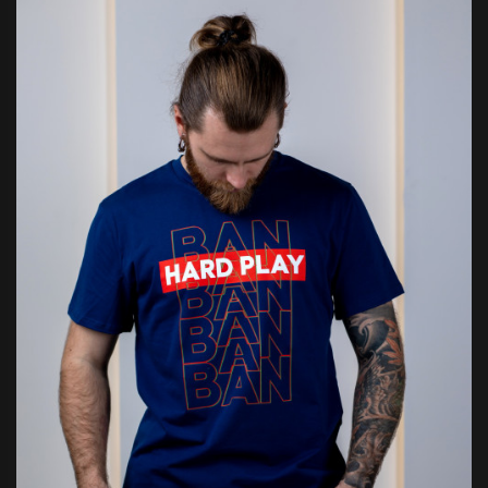
Футболка
Кигуру
«BAN
Заяц
Серая»
розовы
Супер мерч от
Розовый 
Отличный
любимого
своих де
стримера!