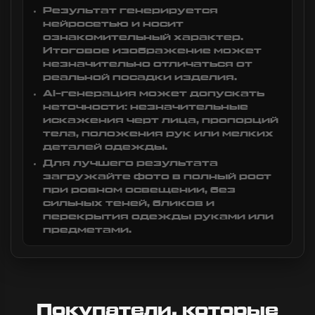
Результат генерируется
нейросетью и носит
ознакомительный характер.
Итоговое изображение может
незначительно отличаться от
реальной посадки изделия.
AI-генерация может допускать
неточности: незначительные
искажения черт лица, пропорций
тела, положения рук или мелких
деталей одежды.
Для лучшего результата
загружайте фото в полный рост
при ровном освещении, без
сильных теней, бликов и
перекрытия одежды руками или
предметами.
Покупатели, которые