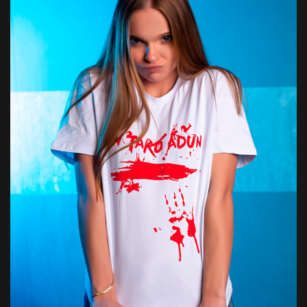
Футболка
Кигуру
«BAN
Заяц
Серая»
розовы
Супер мерч от
Розовый 
Отличный
любимого
своих де
стримера!