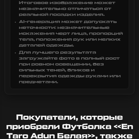
Итоговое изображение может
незначительно отличаться от
реальной посадки изделия.
AI-генерация может допускать
неточности: незначительные
искажения черт лица, пропорций
тела, положения рук или мелких
деталей одежды.
Для лучшего результата
загружайте фото в полный рост
при ровном освещении, без
сильных теней, бликов и
перекрытия одежды руками или
предметами.
Покупатели, которые
приобрели Футболка «En
Taro Adun Белая», также