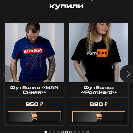
купили
Футболка «BAN
Футболка
Синяя»
«PornHard»
950
890
₽
₽