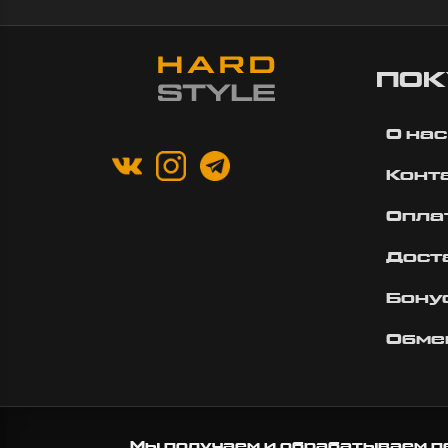
ПОК
О нас
Конт
Опла
Дост
Бону
Обме
Мы получаем и обрабатываем п