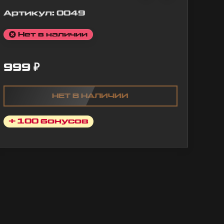
Артикул:
0049
Нет в наличии
999
₽
НЕТ В НАЛИЧИИ
+ 100 бонусов
морковь
Кигуруми Заяц
розовый
Просто замечательна
рковь
кигуруми! Качество,
ассная,
материалы, доставка
полные
все просто на высоте 
нь уж милая)
ря на нее
Пронина Ирина
лотой
20 октября 2025 13:5
 любимого
Спасибо тебе
ксей. Знаю,