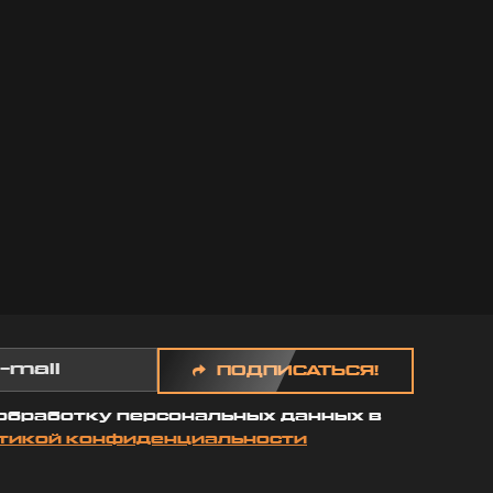
 чтобы мы
годарили, но
одумать,
ы
л ради наш,
Роберт
2025 20:07
ПОДПИСАТЬСЯ!
 обработку персональных данных в
тикой конфиденциальности