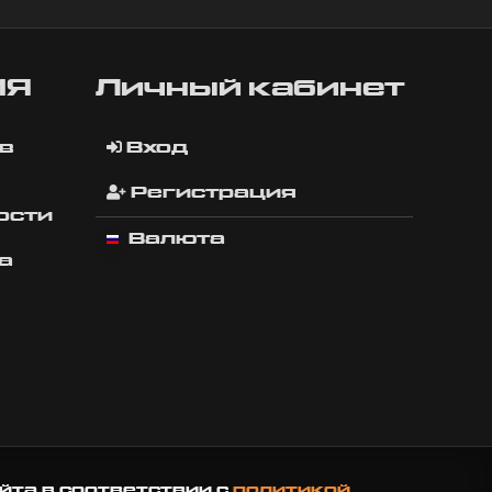
ИЯ
Личный кабинет
в
Вход
Регистрация
ости
Валюта
а
йта в соответствии с
политикой