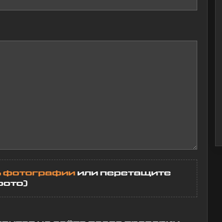
игуруми Заяц
Подушка 
озовый
озовый зайчик
Подушка мо
тличный товар, своих
Подушка кл
енег определённо
радости — 
ь фотографии
или перетащите
тоит! Девушке очень
штаны! Оче
фото)
онравилось. Материал
теперь смот
чень приятный,
буду с теп
делано на веру.
вспоминать
стримера. 
едеонов Тимофей
за все, Але