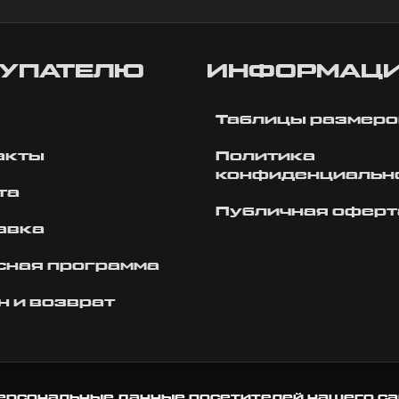
УПАТЕЛЮ
ИНФОРМАЦ
Таблицы размеро
акты
Политика
конфиденциальн
та
Публичная оферт
авка
сная программа
н и возврат
ерсональные данные посетителей нашего са