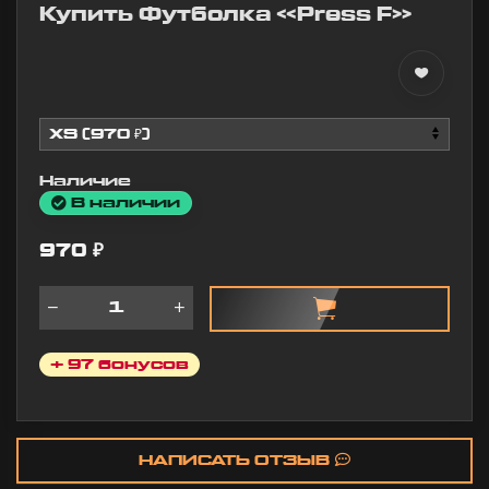
Купить Футболка «Press F»
Наличие
В наличии
970
₽
Футболка
Кигуру
«BAN
Заяц
+ 97 бонусов
Серая»
розовы
Супер мерч от
Розовый 
Отличный
любимого
НАПИСАТЬ ОТЗЫВ
своих де
стримера!