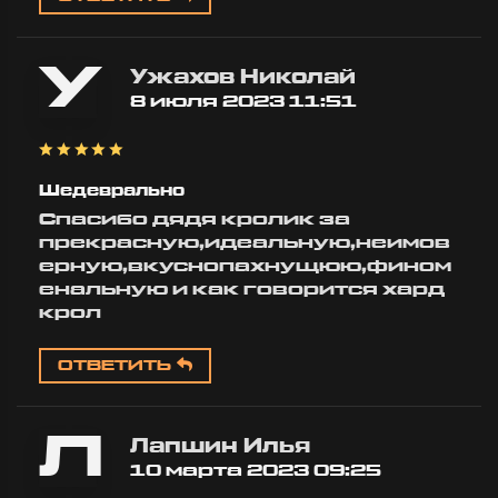
У
Ужахов Николай
8 июля 2023 11:51
Шедеврально
Спасибо дядя кролик за
прекрасную,идеальную,неимов
ерную,вкуснопахнущюю,фином
енальную и как говорится хард
крол
ОТВЕТИТЬ
Л
Лапшин Илья
10 марта 2023 09:25