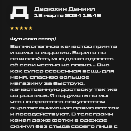
определё
Заказала в
стоит! Д
Д
подарок
Дедюхин Даниил
очень
молодому
18 марта 2024 18:49
понравил
человеку
Материал
футболку серии
приятный
"BAN", осталась
сделано 
очень довольна!
веру.
Качество ткани
Футболка отпад!
замечательное:
Гедеоно
Великолепное качество принта
плотная,
Тимофе
и самого изделия. Берите не
приятная на
20 февра
ощупь, принт
пожалейте, мне даже одевать
2026 00:4
яркий и
её если честно не ловко... Она
аккуратный.
как супер особенная вещь для
Видно, что
меня. Спасибо большое
сделано
действительно
магазину за быструю,
качественно.
качественную доставку так же
Доставка очень
за роспись. Я подумать не мог
быстрая, заказ
что на простого покупателя
приехал на
несколько...
обратят внимание прямо вот так
и посодействуют. В телеграмм
Дусаева
канал даже фотки в одежде
Карина
скинул без стыда своего лица с
8 марта 2026