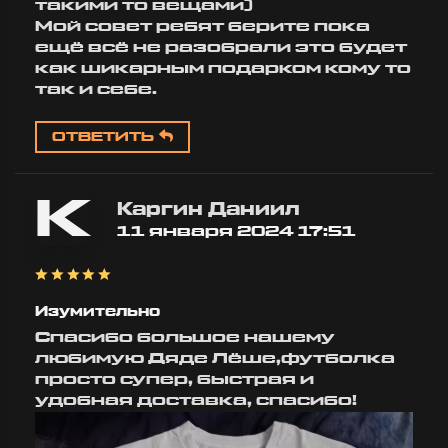
такими то вещами)
10:57
Мой совет ребят берите пока
ещё всё не разобрали это будет
как шикарным подарком кому то
так и себе.
ОТВЕТИТЬ
К
Каргин Даниил
11 января 2024 17:51
Изумительно
Спасибо большое нашему
любимую Дяде Лёше,футболка
просто супер, быстрая и
удобная доставка, спасибо!