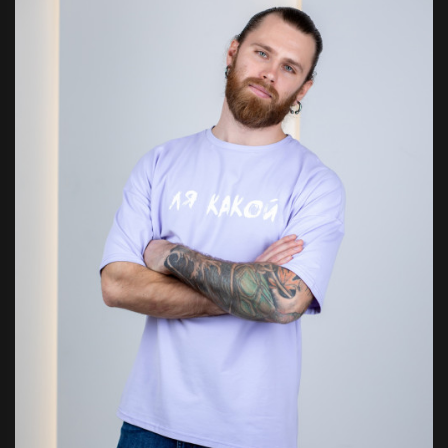
Футболка
Кигуру
«BAN
Заяц
Серая»
розовы
Супер мерч от
Розовый 
Отличный
любимого
своих де
стримера!