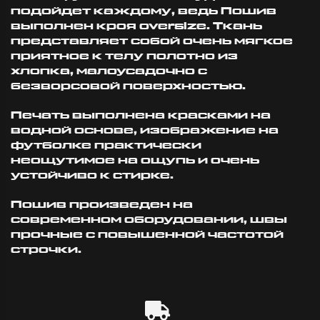
подойдет каждому, ведь Пошив
выполнен кроя oversize. Ткань
представляет собой очень мягкое
приятное к телу полотно из
хлопка, малоусадочно с
безворсовой поверхностью.
Печать выполнена красками на
водной основе, изображение на
футболке практически
неощутимое на ощупь и очень
устойчиво к стирке.
Пошив произведен на
современном оборудовании, швы
прочные с повышенной частотой
строчки.