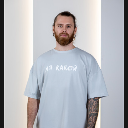
Футболка
Кигуру
«BAN
Заяц
Серая»
розовы
Супер мерч от
Розовый 
Отличный
любимого
своих де
стримера!