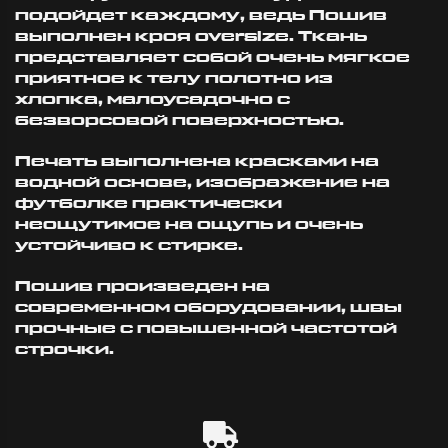
подойдет каждому, ведь Пошив
выполнен кроя oversize. Ткань
представляет собой очень мягкое
приятное к телу полотно из
хлопка, малоусадочно с
безворсовой поверхностью.
Печать выполнена красками на
водной основе, изображение на
футболке практически
неощутимое на ощупь и очень
устойчиво к стирке.
Пошив произведен на
современном оборудовании, швы
прочные с повышенной частотой
строчки.