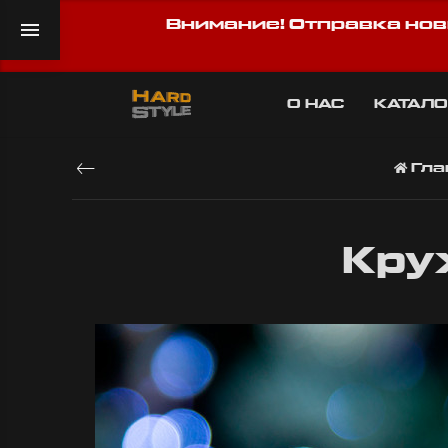
Внимание! Отправка нов
О НАС
КАТАЛО
Гла
Кру