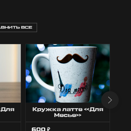
АВНИТЬ ВСЕ
«Для
Кружка латте «Для
Месье»
600
65
₽