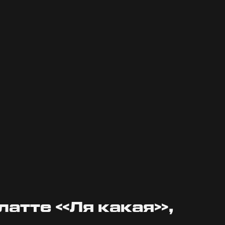
Гибкие скидки
Уникальны
вещи
Система
накопительных
Тщательно
скидок! Копите
продумываем
бонусные баллы и
дизайн кажд
делайте на них
вещи, котору
новые покупки!
создаем и
вкладываем
максимум уси
латте «Ля какая»,