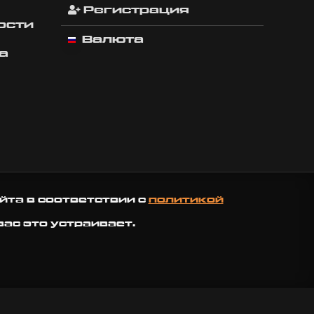
Регистрация
ости
Валюта
а
йта в соответствии с
политикой
вас это устраивает.