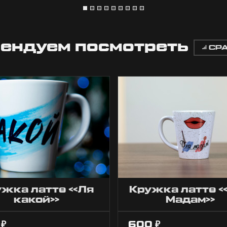
ендуем посмотреть
СР
ужка латте «Ля
Кружка латте 
какой»
Мадам»
0
600
₽
₽