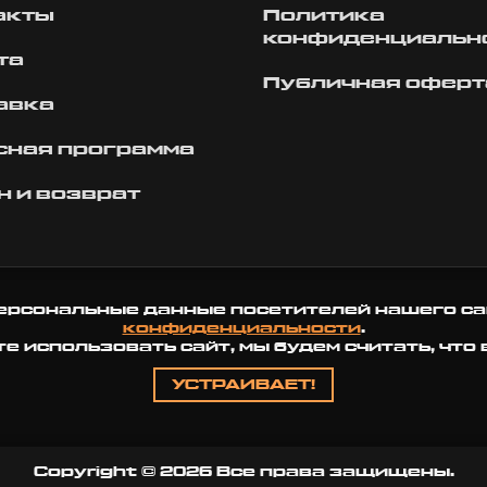
акты
Политика
конфиденциальн
та
Публичная оферт
авка
сная программа
н и возврат
ерсональные данные посетителей нашего са
конфиденциальности
.
 использовать сайт, мы будем считать, что 
УСТРАИВАЕТ!
Copyright © 2026 Все права защищены.