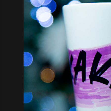
Футболка «BAN
К
Серая»
р
Супер мерч от любимого
Р
О
стримера!
д
Заказала в подарок
с
молодому человеку
п
футболку серии "BAN",
о
осталась очень
с
довольна! Качество
ткани замечательное:
Г