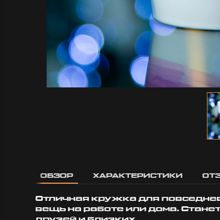
плотная, приятная на
2
ощупь, принт яркий и
аккуратный. Видно, что
сделано действительно
качественно. Доставка
очень быстрая, заказ
приехал на несколько...
Дусаева Карина
8 марта 2026 10:57
ОБЗОР
ХАРАКТЕРИСТИКИ
ОТ
Отличная кружка для повседне
вещь на работе или дома. Стан
друзей и близких.