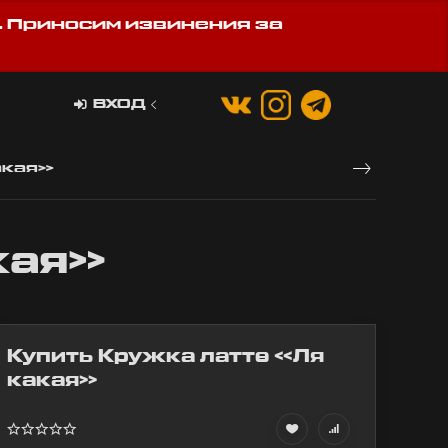
. Приносим извинения за
ВХОД
акая»
кая»
Купить Кружка латте «Ля
какая»