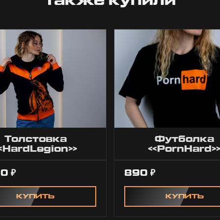
также купили
Толстовка
Футболка
«HardLegion»
«PornHard
синяя
00
890
₽
₽
КУПИТЬ
КУПИТЬ