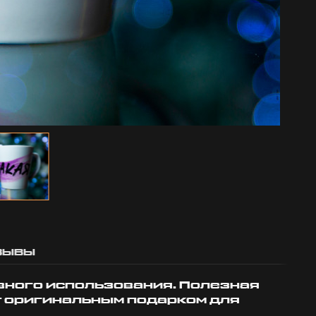
0 февраля 2026 00:48
ты говорил,
тебя не бла
ведь если п
скольким т
пожертвова
чтобы ты...
Григорян 
20 октября 
ЗЫВЫ
вного использования. Полезная
ет оригинальным подарком для