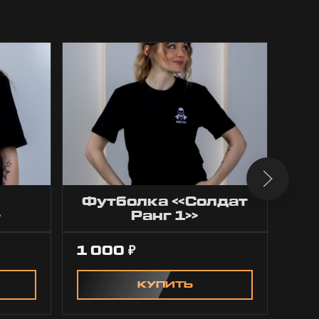
Футболка «Солдат
»
Ранг 1»
1 000
95
₽
КУПИТЬ