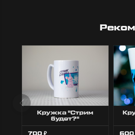
Реком
Кружка "Стрим
Кр
будет?"
700
60
₽