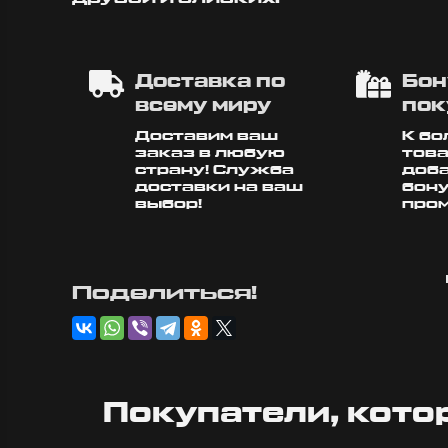
Доставка по
Бон
всему миру
пок
Доставим ваш
К б
заказ в любую
тов
страну! Служба
доб
доставки на ваш
бон
выбор!
про
Поделиться!
Покупатели, кото