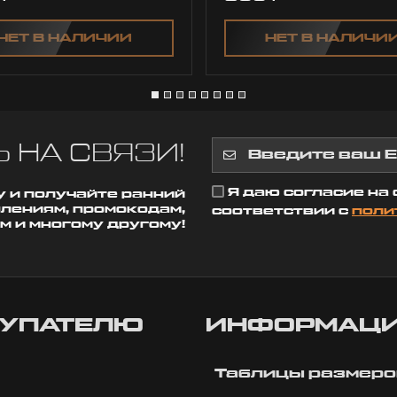
НЕТ В НАЛИЧИИ
НЕТ В НАЛИЧИ
 НА СВЯЗИ!
Я даю согласие на
 и получайте ранний
плениям, промокодам,
соответствии с
поли
м и многому другому!
УПАТЕЛЮ
ИНФОРМАЦ
Таблицы размеро