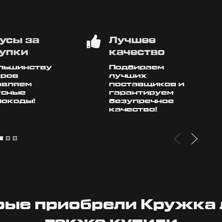
усы за
Лучшее
упки
качество
ольшинству
Подбираем
аров
лучших
авляем
поставщиков и
усные
гарантируем
мокоды!
безупречное
качество!
рые приобрели Кружка 