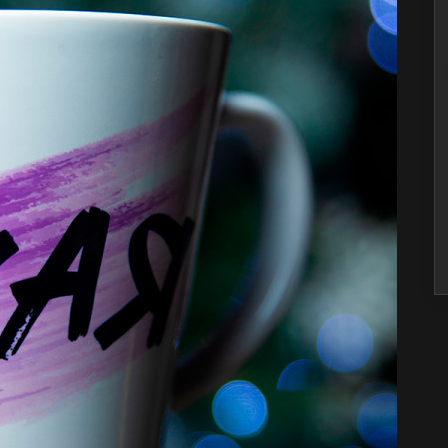
игуруми Заяц
Подушка 
озовый
озовый зайчик
Подушка мо
тличный товар, своих
Подушка кл
енег определённо
радости — 
тоит! Девушке очень
штаны! Оче
онравилось. Материал
теперь смот
чень приятный,
буду с теп
делано на веру.
вспоминать
стримера. 
едеонов Тимофей
за все, Але