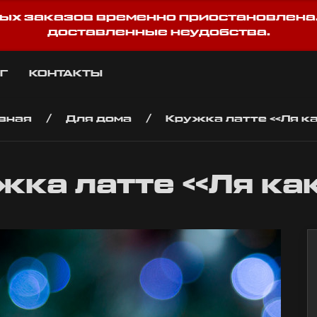
ых заказов временно приостановлена
доставленные неудобства.
Г
КОНТАКТЫ
вная
Для дома
Кружка латте «Ля к
жка латте «Ля ка