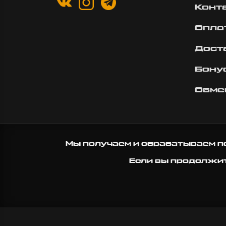
Конт
Опла
Дост
Бону
Обме
Мы получаем и обрабатываем п
Если вы продолжите