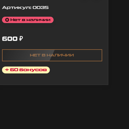
Артикул:
0035
Нет в наличии
600
₽
НЕТ В НАЛИЧИИ
+ 60 бонусов
морковь
Кигуруми Заяц
розовый
Просто замечательна
рковь
кигуруми! Качество,
ассная,
материалы, доставка
полные
все просто на высоте 
нь уж милая)
ря на нее
Пронина Ирина
лотой
20 октября 2025 13:5
 любимого
Спасибо тебе
ксей. Знаю,